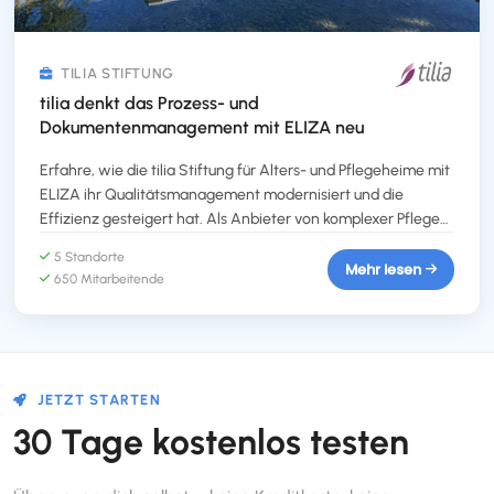
TILIA STIFTUNG
tilia denkt das Prozess- und
Dokumentenmanagement mit ELIZA neu
Erfahre, wie die tilia Stiftung für Alters- und Pflegeheime mit
ELIZA ihr Qualitätsmanagement modernisiert und die
Effizienz gesteigert hat. Als Anbieter von komplexer Pflege
an fünf Standorten im Kanton Bern suchte tilia nach einer
5 Standorte
benutzerfreundlichen Lösung, um Prozesse zu optimieren
Mehr lesen
650 Mitarbeitende
und Informationen zentral zu verwalten. ELIZA bot die ideale
Antwort: Die intuitive Darstellung, die transparenten Abläufe
und der Schweizer Support überzeugten sofort.
JETZT STARTEN
30 Tage kostenlos testen