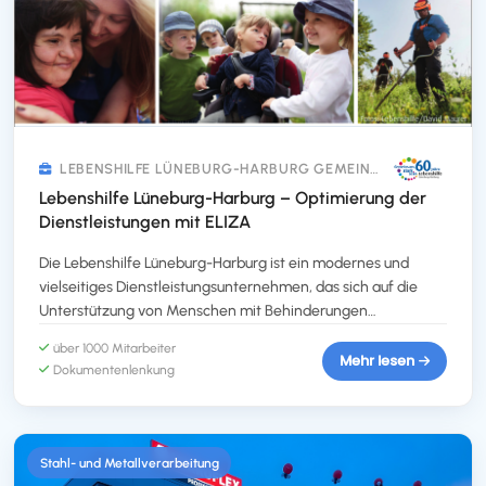
LEBENSHILFE LÜNEBURG-HARBURG GEMEINNÜTZIGE GMBH
Lebenshilfe Lüneburg-Harburg – Optimierung der
Dienstleistungen mit ELIZA
Die Lebenshilfe Lüneburg-Harburg ist ein modernes und
vielseitiges Dienstleistungsunternehmen, das sich auf die
Unterstützung von Menschen mit Behinderungen
spezialisiert hat. Mit einem breiten Angebot von mobiler
über 1000 Mitarbeiter
Frühförderung über Kindergärten und Krippen bis hin zu
Mehr lesen
Dokumentenlenkung
Wohn- und Freizeitangeboten sowie beruflicher Bildung wird
eine umfassende Betreuung für Klienten aller Altersgruppen
gewährleistet. Um die Qualität der Dienstleistungen zu
sichern und interne Prozesse zu optimieren, entschied sich
Stahl- und Metallverarbeitung
die Lebenshilfe für die Einführung der cloudbasierten