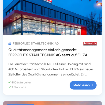
Qualitätsmanagement-Lösung ELIZA.
FERROFLEX STAHLTECHNIK AG
Qualitätsmanagement einfach gemacht
FERROFLEX STAHLTECHNIK AG setzt auf ELIZA
Die Ferroflex Stahltechnik AG, Teil einer Holding mit rund
400 Mitarbeitern an 11 Standorten, hat mit ELIZA ein neues
Zeitalter des Qualitätsmanagements eingeläutet. Ein
System, das nicht nur die Anforderungen der ISO 9001 und
400 Mitarbeiter
EN 1090 erfüllt, sondern auch die Mitarbeiter begeistert und
Mehr lesen
11 Standorte
die Kommunikation vereinfacht.