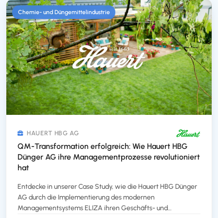
und automatisiert wichtige Aufgaben, was zu einem starken
Chemie- und Düngemittelindustrie
Internen Kontrollsystem führt. Erfahre, wie ELIZA die
Effizienz und Servicequalität in der Automobilbranche
steigert.
HAUERT HBG AG
QM-Transformation erfolgreich: Wie Hauert HBG
Dünger AG ihre Managementprozesse revolutioniert
hat
Entdecke in unserer Case Study, wie die Hauert HBG Dünger
AG durch die Implementierung des modernen
Managementsystems ELIZA ihren Geschäfts- und