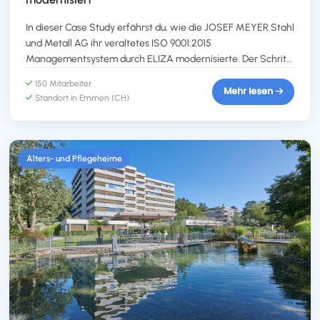
In dieser Case Study erfährst du, wie die JOSEF MEYER Stahl
und Metall AG ihr veraltetes ISO 9001:2015
Managementsystem durch ELIZA modernisierte. Der Schritt
zu einer digitalen Lösung ermöglichte die effiziente
150 Mitarbeiter
Integration von Qualitäts-, Personal- und
Mehr lesen
Standort in Emmen (CH)
Prozessmanagement. ELIZA überzeugte durch
Benutzerfreundlichkeit, cloudbasierte Flexibilität und die
Möglichkeit zur dezentralen Pflege. Erlebe, wie bestehende
Daten nahtlos integriert wurden und das Unternehmen von
Alters- und Pflegeheime
modernen, agilen Prozessen profitierte.