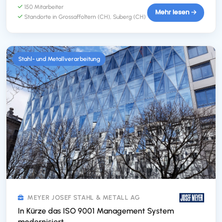
Produktionsprozess effizienter und transparenter gestaltet.
150 Mitarbeiter
Sieh dir an, wie die Anbindung an bestehende Systeme und
Mehr lesen
Standorte in Grossaffoltern (CH), Suberg (CH) und Nürnberg (D)
die schrittweise Datenintegration das
Qualitätsmanagement und die Dokumentation verbessert
haben. Diese Veränderungen ermöglichen den
Mitarbeitenden von Hauert, Zeit zu sparen und die Prozesse
Stahl- und Metallverarbeitung
kontinuierlich zu optimieren.
MEYER JOSEF STAHL & METALL AG
In Kürze das ISO 9001 Management System
modernisiert