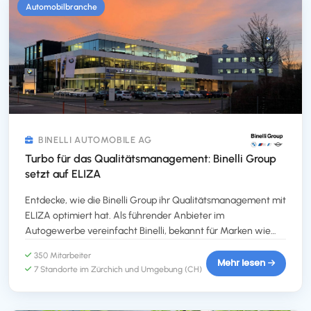
Automobilbranche
BINELLI AUTOMOBILE AG
Turbo für das Qualitätsmanagement: Binelli Group
setzt auf ELIZA
Entdecke, wie die Binelli Group ihr Qualitätsmanagement mit
ELIZA optimiert hat. Als führender Anbieter im
Autogewerbe vereinfacht Binelli, bekannt für Marken wie
BMW und Maserati, ihre Prozesse über mehrere Standorte
350 Mitarbeiter
hinweg. Mit ELIZA wurden Herausforderungen wie die
Mehr lesen
7 Standorte im Zürchich und Umgebung (CH)
Integration des Personalverwaltungssystems SwissSalary
und die Transparenz aller Mitarbeitenden effizient gelöst.
Die Software bietet nahtlose Single Sign-On-Funktionalität