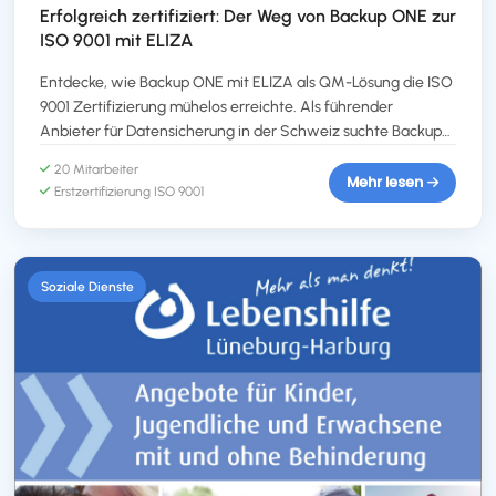
Erfolgreich zertifiziert: Der Weg von Backup ONE zur
ISO 9001 mit ELIZA
Entdecke, wie Backup ONE mit ELIZA als QM-Lösung die ISO
9001 Zertifizierung mühelos erreichte. Als führender
Anbieter für Datensicherung in der Schweiz suchte Backup
ONE nach einer Software, um das Qualitätsmanagement zu
20 Mitarbeiter
optimieren. ELIZA bot die ideale Lösung: Es ermöglichte die
Mehr lesen
Erstzertifizierung ISO 9001
schnelle Abbildung des Management-Systems, eine
umfassende Prozessdokumentation und die Nutzung von
Zusatzmodulen wie Zeiterfassung und Spaces. Die
Implementierung führte zu bedeutenden
Soziale Dienste
Effizienzsteigerungen, erfolgreiche Audits und setzte neue
Massstäbe im internen Prozessmanagement.