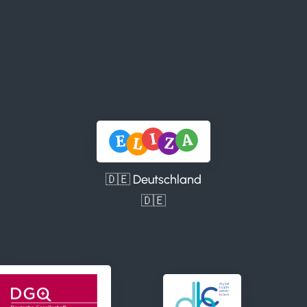
🇩🇪 Deutschland
🇩🇪