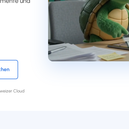
kumente und
chen
weizer Cloud