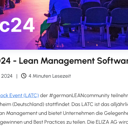
024 - Lean Management Softwa
z 2024
|
4 Minuten Lesezeit
lock Event (LATC)
der #germanLEANcommunity teilneh
eim (Deutschland) stattfindet. Das LATC ist das alljährl
Lean Management und bietet Unternehmen die Gelegenhe
gewinnen und Best Practices zu teilen. Die ELIZA AG wir