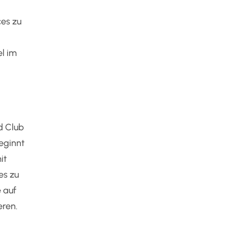
es zu
l im
d Club
eginnt
it
es zu
e auf
ren.