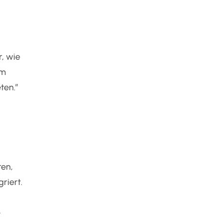
r, wie
um
ten.”
ren,
riert.
e