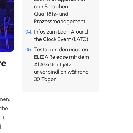
den Bereichen
Qualitäts- und
Prozessmanagement
Infos zum Lean Around
the Clock Event (LATC)
Teste den den neusten
ELIZA Release mit dem
re
AI Assistant jetzt
unverbindlich während
30 Tagen
men,
iche
it,
d