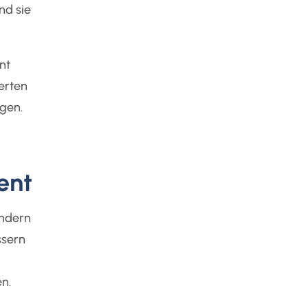
nd sie
nt
erten
gen.
ent
ondern
ssern
n.