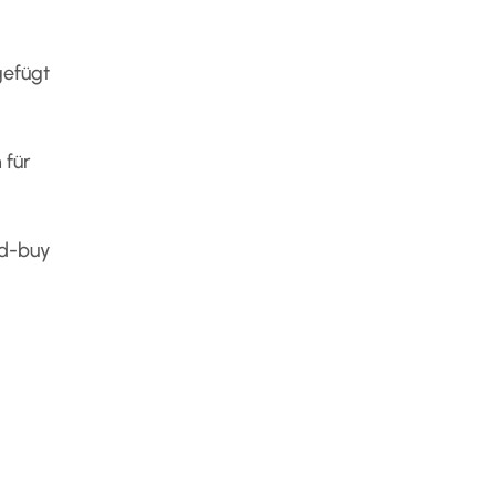
gefügt
 für
nd-buy