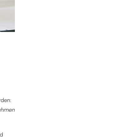
rden:
ahmen
nd