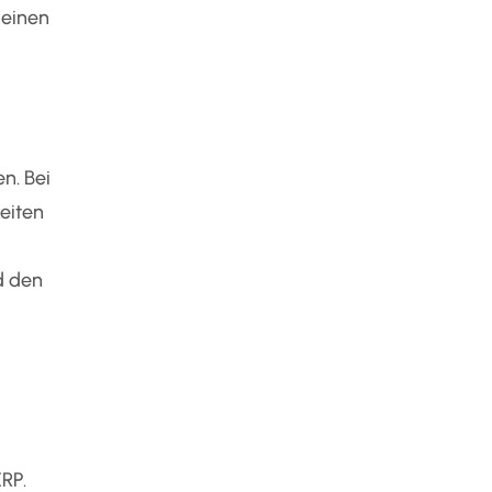
 einen
n. Bei
eiten
d den
RP.