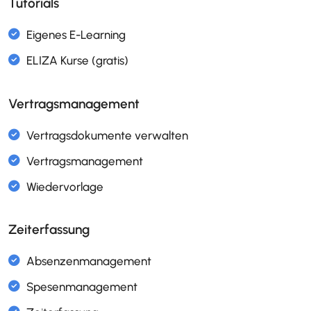
Tutorials
Excalidraw
Flussdiagramm Editor mit BPMN 2.0
ISO 9001
Hilfsmittel-Verwaltung
ISO 9001
Vertragsmanagement
Interaktive Prozesslandkarte
ISO 9001
Prozessbeschreibung mit DEMI/RACI
ISO 9001
Zeiterfassung
Prüfmittel verwalten