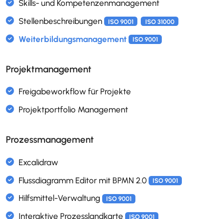
Interne und externe Themen
ISO 9001
Alumni (ehemalige Mitarbeitende)
Projektmanagement
Aufbauorganisation
ISO 9001
Dienstjubiläen
Funktionsbeschreibungen und Funktionsmatri
Prozessmanagement
ISO 9001
Geburtstagsliste
Monatsabschluss
Organigramm