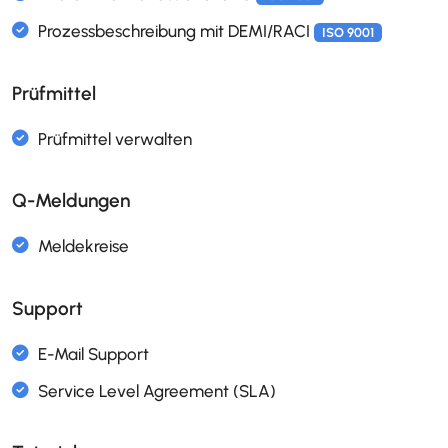
Personaladministration
Personaldokumente
Prüfmittel
Skills- und Kompetenzenmanagement
Stellenbeschreibungen
ISO 9001
ISO 31000
Weiterbildungsmanagement
Q-Meldungen
ISO 9001
Support
Freigabeworkflow für Projekte
Projektportfolio Management