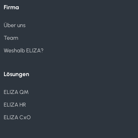
Firma
Vertragsdokumente verwalten
Über uns
Vertragsmanagement
Team
Wiedervorlage
Weshalb ELIZA?
Lösungen
Absenzenmanagement
ELIZA QM
Spesenmanagement
ELIZA HR
Zeiterfassung
ELIZA CxO