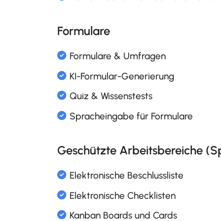
Dokumentenmanagement 
Formulare
Freigabeprozess für Dokum
Office Online
Templatesprache
Volltextsuche in Office Do
Geschützte Arbeitsbereiche (S
Formulare & Umfragen
KI-Formular-Generierung