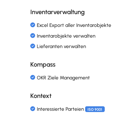
Gesetzessammlung und No
Inventarverwaltung
IKS Massnahmen
ISO 9001
IKS Reporting
Kompass
Risik- und Chancenmanage
ISO 31000
Kontext
Risikomap
ISO 9001
ISO 310