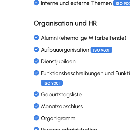
Excel Export aller Inventaro
Organisation und HR
Inventarobjekte verwalten
Lieferanten verwalten
OKR Ziele Management
Interessierte Parteien
ISO 90