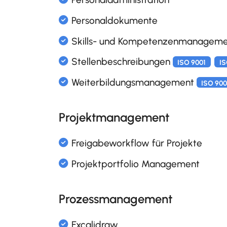
Interne und externe Theme
Alumni (ehemalige Mitarbei
Aufbauorganisation
Projektmanagement
ISO 9001
Dienstjubiläen
Funktionsbeschreibungen un
ISO 9001
Prozessmanagement
Geburtstagsliste