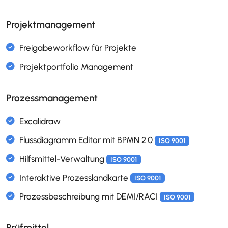
Alumni (ehemalige Mitarbeitende)
Projektmanagement
Aufbauorganisation
ISO 9001
Dienstjubiläen
Funktionsbeschreibungen und Funktionsmatri
Prozessmanagement
ISO 9001
Geburtstagsliste
Monatsabschluss
Organigramm
Personaladministration
Personaldokumente
Prüfmittel