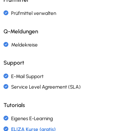
Skills- und Kompetenzenmanagement
Stellenbeschreibungen
ISO 9001
ISO 31000
Weiterbildungsmanagement
ISO 9001
Q-Meldungen
Support
Freigabeworkflow für Projekte
Projektportfolio Management
Tutorials
Excalidraw
Flussdiagramm Editor mit BPMN 2.0
ISO 9001