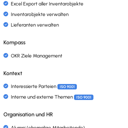
IKS Massnahmen
ISO 9001
Kompass
IKS Reporting
Risik- und Chancenmanagement (SWOT)
ISO
ISO 31000
Kontext
Risikomap
ISO 9001
ISO 31000
Organisation und HR
Excel Export aller Inventarobjekte