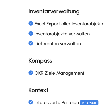
Gesetzessammlung und No
Inventarverwaltung
IKS Massnahmen
ISO 9001
IKS Reporting
Kompass
Risik- und Chancenmanage
ISO 31000
Kontext
Risikomap
ISO 9001
ISO 3100