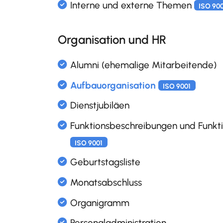
Excel Export aller Inventaro
Organisation und HR
Inventarobjekte verwalten
Lieferanten verwalten
OKR Ziele Management
Interessierte Parteien
ISO 90