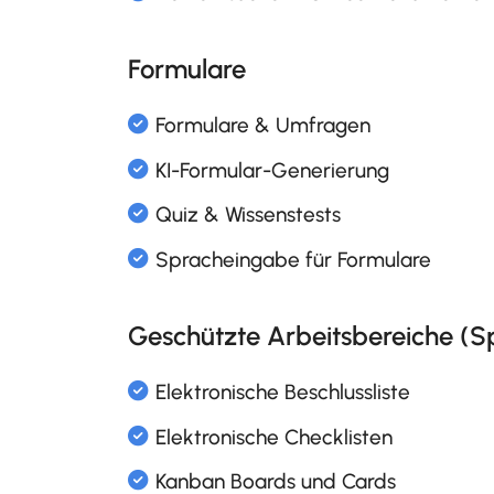
Dokumentenmanagement 
Formulare
Freigabeprozess für Dokum
Office Online
Templatesprache
Volltextsuche in Office Do
Geschützte Arbeitsbereiche (S
Formulare & Umfragen
KI-Formular-Generierung