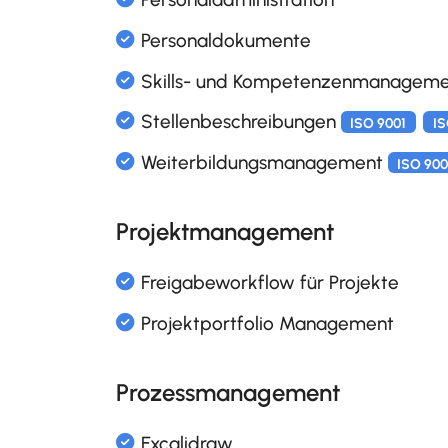
Interne und externe Theme
Alumni (ehemalige Mitarbei
Aufbauorganisation
Projektmanagement
ISO 900
Dienstjubiläen
Funktionsbeschreibungen un
ISO 9001
Prozessmanagement
Geburtstagsliste