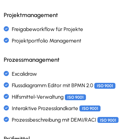
Alumni (ehemalige Mitarbeitende)
Projektmanagement
Aufbauorganisation
ISO 9001
Dienstjubiläen
Funktionsbeschreibungen und Funktionsmatri
Prozessmanagement
ISO 9001
Geburtstagsliste
Monatsabschluss
Organigramm
Personaladministration
Personaldokumente
Prüfmittel