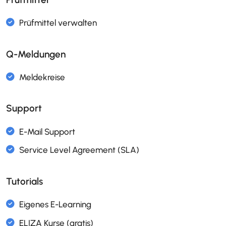
Skills- und Kompetenzenmanagement
Stellenbeschreibungen
ISO 9001
ISO 31000
Weiterbildungsmanagement
ISO 9001
Q-Meldungen
Support
Freigabeworkflow für Projekte
Projektportfolio Management
Tutorials
Excalidraw
Flussdiagramm Editor mit BPMN 2.0
ISO 9001