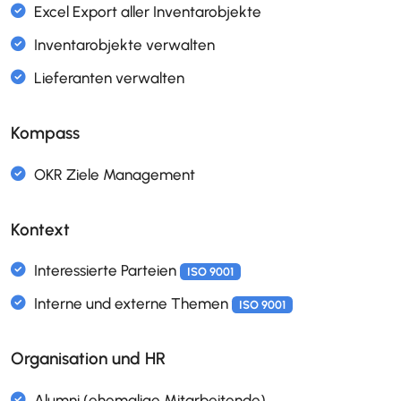
IKS Massnahmen
ISO 9001
Kompass
IKS Reporting
Risik- und Chancenmanagement (SWOT)
ISO
ISO 31000
Kontext
Risikomap
ISO 9001
ISO 31000
Organisation und HR
Excel Export aller Inventarobjekte