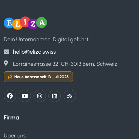
E-Mail Support
Service Level Agreement (SLA)
Dein Unternehmen. Digital geführt.
hello@eliza.swiss
Lorrainestrasse 32, CH-3013 Bern, Schweiz
Eigenes E-Learning
Neue Adresse seit 13. Juli 2026
ELIZA Kurse (gratis)
Firma
Vertragsdokumente verwalten
Vertragsmanagement
Über uns