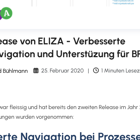
ease von ELIZA - Verbesserte
vigation und Unterstüzung für 
25. Februar 2020
|
1 Minuten Lesez
d Bühlmann
N
r fleissig und hat bereits den zweiten Release im Jahr 
ungen wurden vorgenommen:
rte Navigation bei Prozess