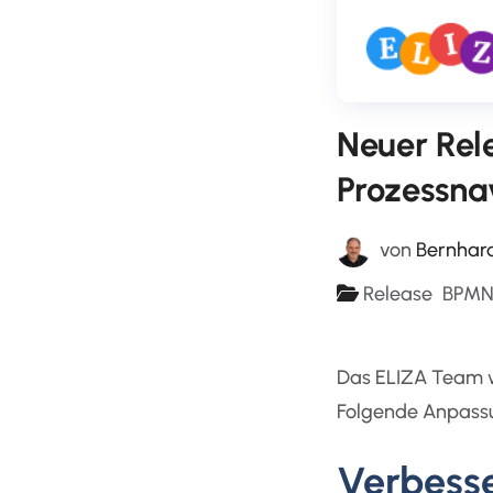
Neuer Rel
Prozessna
von
Bernhar
Release
BPM
Das ELIZA Team wa
Folgende Anpass
Verbesse