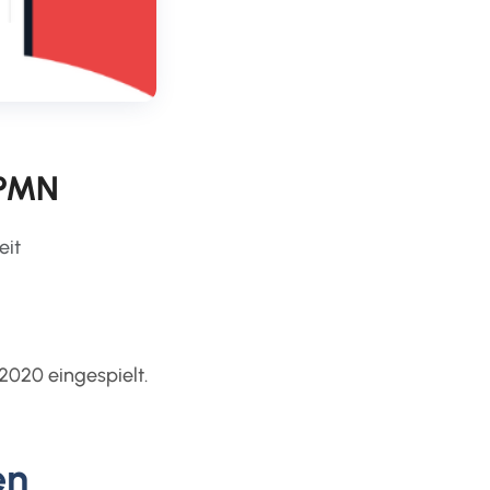
BPMN
eit
2020 eingespielt.
en