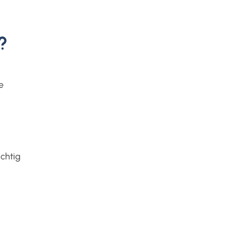
?
e
chtig