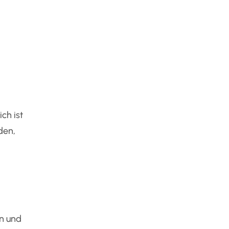
ch ist
den,
n und