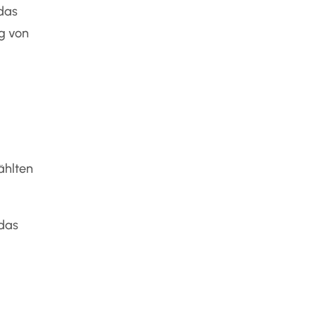
das
g von
ählten
 das