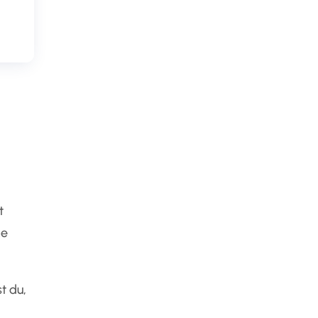
t
ne
t du,