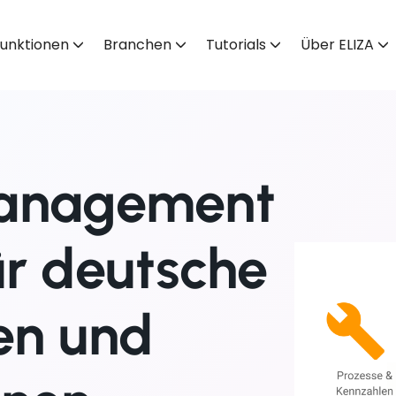
unktionen
Branchen
Tutorials
Über ELIZA
management
ür deutsche
en und