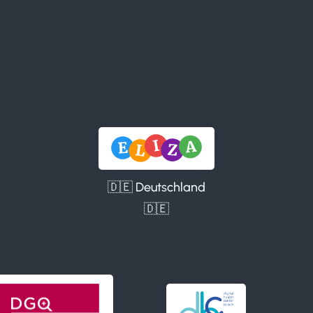
🇩🇪 Deutschland
🇩🇪