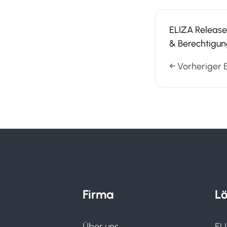
ELIZA Release
& Berechtigu
← Vorheriger 
Firma
L
Über uns
EL