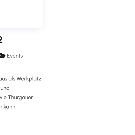
2
Events
aus als Werkplatz
 und
 wie Thurgauer
n kann.